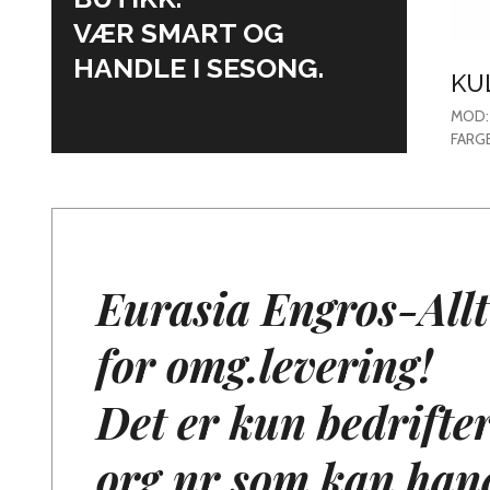
VÆR SMART OG
HANDLE I SESONG.
KU
ME
MOD: 
ST
FARGE
STR: 
Eurasia Engros-Allt
for omg.levering!
Det er kun bedrifte
org.nr som kan han