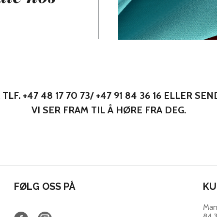
STNYTT!! WIDE LEG
DELL FRA ZAC & ZOE
ZAC& ZOE B3921-H-4.
D FINE DETALJER.
: SORT.
D STRETCH OG
36-44=10 STK.PK.
SSFORM.
LF. +47 48 17 70 73/ +47 91 84 36 16 ELLER SE
VI SER FRAM TIL Å HØRE FRA DEG.
FØLG OSS PÅ
KU
Man
84 3