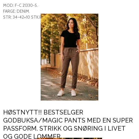
MOD: F-C 21330-5.
FARGE: DENIM.
STR: 34-42=10 STK.PK.
HØSTNYTT!! BESTSELGER
GODBUKSA/MAGIC PANTS MED EN SUPER
PASSFORM. STRIKK OG SNØRING I LIVET
OG GODE LOMMER.