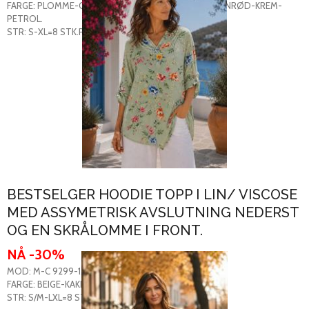
FARGE: PLOMME-CAMEL-BRUN-RUST-KAKIGRØNN-VINRØD-KREM-
PETROL.
STR: S-XL=8 STK.PK.
BESTSELGER HOODIE TOPP I LIN/ VISCOSE
MED ASSYMETRISK AVSLUTNING NEDERST
OG EN SKRÅLOMME I FRONT.
NÅ -30%
MOD: M-C 9299-1.
FARGE: BEIGE-KAKIGRØNN-BLÅ-GUL.
STR: S/M-LXL=8 STK.PK.