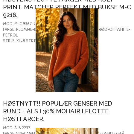
PRINT. MATCHER PERFEKT MED BUKSE M-C
9216.
MOD: M-C 9367-2.
FARGE: PLOMME-BEIGE-BRUN-RUST-KAKIGRØNN-VINRØD-OFFWHITE-
PETROL.
STR: S-XL=8 STK.PK.
HØSTNYTT!! POPULÆR GENSER MED
RUND HALS I 30% MOHAIR I FLOTTE
HØSTFARGER.
MOD: A-B 2237.
FARGE: VIN-CAMEL-BRUN-KAKIGRØNN-RUST-SORT-OFFWHITE-BLÅ.